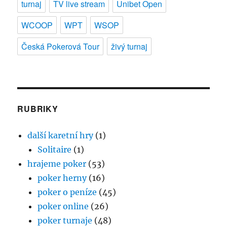
turnaj
TV live stream
Unibet Open
WCOOP
WPT
WSOP
Česká Pokerová Tour
živý turnaj
RUBRIKY
další karetní hry
(1)
Solitaire
(1)
hrajeme poker
(53)
poker herny
(16)
poker o peníze
(45)
poker online
(26)
poker turnaje
(48)