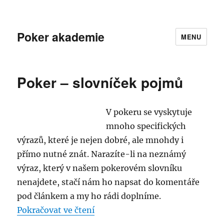
Poker akademie
MENU
Poker – slovníček pojmů
V pokeru se vyskytuje
mnoho specifických
výrazů, které je nejen dobré, ale mnohdy i
přímo nutné znát. Narazíte-li na neznámý
výraz, který v našem pokerovém slovníku
nenajdete, stačí nám ho napsat do komentáře
pod článkem a my ho rádi doplníme.
„Poker – slovníček pojmů“
Pokračovat ve čtení