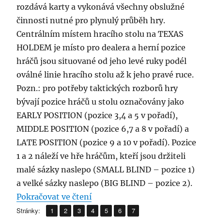
rozdává karty a vykonává všechny obslužné
činnosti nutné pro plynulý průběh hry.
Centrálním místem hracího stolu na TEXAS
HOLDEM je místo pro dealera a herní pozice
hráčů jsou situované od jeho levé ruky podél
oválné linie hracího stolu až k jeho pravé ruce.
Pozn.: pro potřeby taktických rozborů hry
bývají pozice hráčů u stolu označovány jako
EARLY POSITION (pozice 3,4 a 5 v pořadí),
MIDDLE POSITION (pozice 6,7 a 8 v pořadí) a
LATE POSITION (pozice 9 a 10 v pořadí). Pozice
1 a 2 náleží ve hře hráčům, kteří jsou držiteli
malé sázky naslepo (SMALL BLIND – pozice 1)
a velké sázky naslepo (BIG BLIND – pozice 2).
„Pravidla pokeru – Texas Hold
Pokračovat ve čtení
,
,
,
,
,
,
Stránka:
Stránka:
Stránka:
Stránka:
Stránka:
Stránka:
Stránka:
Stránky:
1
2
3
4
5
6
7