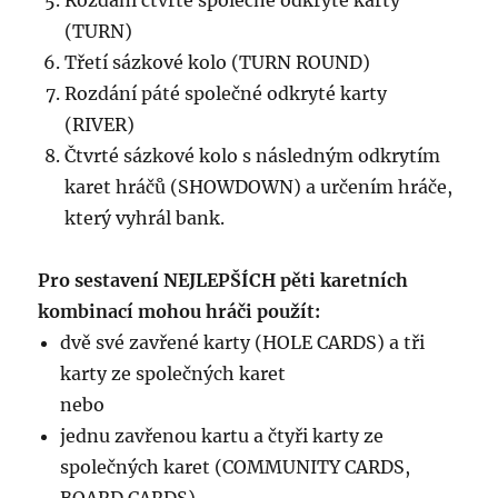
Rozdání čtvrté společné odkryté karty
(TURN)
Třetí sázkové kolo (TURN ROUND)
Rozdání páté společné odkryté karty
(RIVER)
Čtvrté sázkové kolo s následným odkrytím
karet hráčů (SHOWDOWN) a určením hráče,
který vyhrál bank.
Pro sestavení NEJLEPŠÍCH pěti karetních
kombinací mohou hráči použít:
dvě své zavřené karty (HOLE CARDS) a tři
karty ze společných karet
nebo
jednu zavřenou kartu a čtyři karty ze
společných karet (COMMUNITY CARDS,