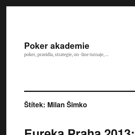
Poker akademie
poker, pravidla, strategie, on-line turnaje, …
Štítek:
Milan Šimko
Eureka Praha 2013: