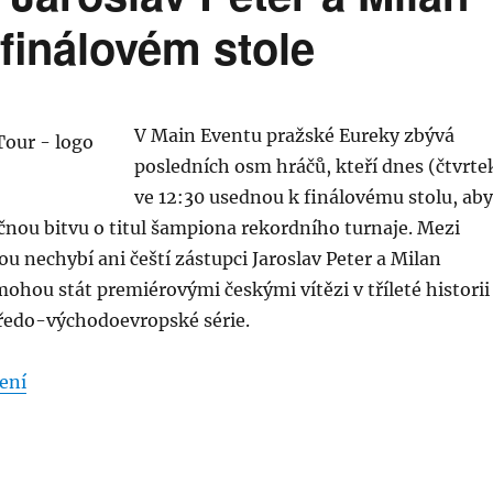
 finálovém stole
V Main Eventu pražské Eureky zbývá
posledních osm hráčů, kteří dnes (čtvrte
ve 12:30 usednou k finálovému stolu, aby
čnou bitvu o titul šampiona rekordního turnaje. Mezi
u nechybí ani čeští zástupci Jaroslav Peter a Milan
mohou stát premiérovými českými vítězi v tříleté historii
tředo-východoevropské série.
„Eureka Praha 2013: Jaroslav Peter a Milan Šimko si z
ení