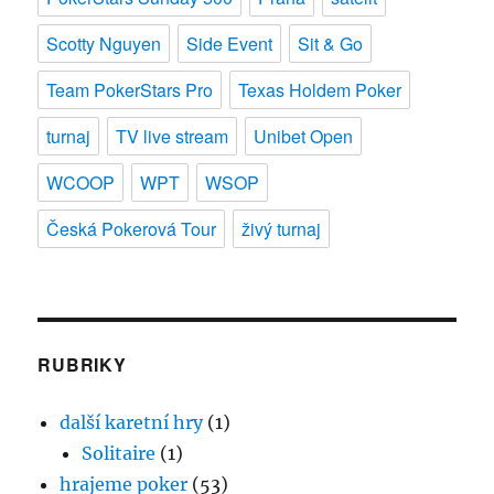
Scotty Nguyen
Side Event
Sit & Go
Team PokerStars Pro
Texas Holdem Poker
turnaj
TV live stream
Unibet Open
WCOOP
WPT
WSOP
Česká Pokerová Tour
živý turnaj
RUBRIKY
další karetní hry
(1)
Solitaire
(1)
hrajeme poker
(53)