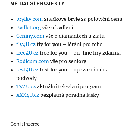
MÉ DALŠÍ PROJEKTY
brylky.com
značkové brýle za poloviční cenu
Bydlet.org
vše o bydlení
Ceniny.com
vše o diamantech a zlatu
fly4U.cz
fly for you – létání pro tebe
free4U.cz
free for you – on-line hry zdarma
Rodicum.com
vše pro seniory
test4U.cz
test for you – upozornění na
podvody
TV4U.cz
aktuální televizní program
XXX4U.cz
bezplatná poradna lásky
Ceník inzerce