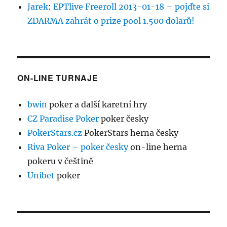
Jarek
:
EPTlive Freeroll 2013-01-18 – pojďte si
ZDARMA zahrát o prize pool 1.500 dolarů!
ON-LINE TURNAJE
bwin
poker a další karetní hry
CZ Paradise Poker
poker česky
PokerStars.cz
PokerStars herna česky
Riva Poker – poker česky
on-line herna
pokeru v češtině
Unibet
poker