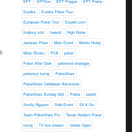
EPT
EPTlive
EPT Prague
EPT Praha
Eureka
Eureka Poker Tour
European Poker Tour
Expekt.com
finálový stůl
freeroll
High Roller
Jaroslav Peter
Main Event
Martin Hrubý
é:
Milan Šimko
PCA
poker
$
Poker After Dark
pokerové strategie
pokerový turnaj
PokerStars
PokerStars Caribbean Adventure
 korun!“
PokerStars Sunday 500
Praha
satelit
Scotty Nguyen
Side Event
Sit & Go
Team PokerStars Pro
Texas Holdem Poker
turnaj
TV live stream
Unibet Open