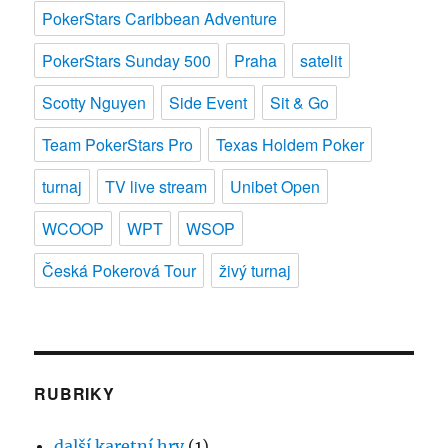
PokerStars Caribbean Adventure
PokerStars Sunday 500
Praha
satelit
Scotty Nguyen
Side Event
Sit & Go
Team PokerStars Pro
Texas Holdem Poker
turnaj
TV live stream
Unibet Open
WCOOP
WPT
WSOP
Česká Pokerová Tour
živý turnaj
RUBRIKY
další karetní hry
(1)