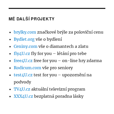
MÉ DALŠÍ PROJEKTY
brylky.com
značkové brýle za poloviční cenu
Bydlet.org
vše o bydlení
Ceniny.com
vše o diamantech a zlatu
fly4U.cz
fly for you – létání pro tebe
free4U.cz
free for you – on-line hry zdarma
Rodicum.com
vše pro seniory
test4U.cz
test for you – upozornění na
podvody
TV4U.cz
aktuální televizní program
XXX4U.cz
bezplatná poradna lásky