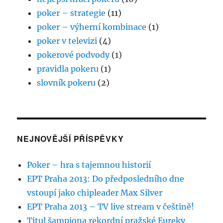
poker – strategie
(11)
poker – výherní kombinace
(1)
poker v televizi
(4)
pokerové podvody
(1)
pravidla pokeru
(1)
slovník pokeru
(2)
NEJNOVĚJŠÍ PŘÍSPĚVKY
Poker – hra s tajemnou historií
EPT Praha 2013: Do předposledního dne
vstoupí jako chipleader Max Silver
EPT Praha 2013 – TV live stream v češtině!
Titul šampiona rekordní pražské Eureky