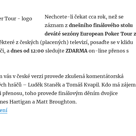
Nechcete-li čekat cca rok, než se
záznam z
dnešního finálového stolu
deváté sezóny European Poker Tour 
ěkteré z českých (placených) televizí, posaďte se v klidu
či, a
dnes od 12:00
sledujte
ZDARMA
on-line přenos s
m vás v české verzi provede zkušená komentátorská
ých hráčů – Luděk Staněk a Tomáš Kvapil. Kdo má zájem
zi přenosu, toho provede finálovým děním dvojice
es Hartigan a Matt Broughton.
„Přímý přenos z EPT Praha 2012 u Vás doma!“
ení