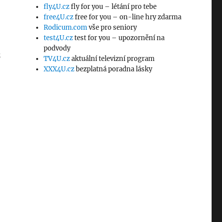
fly4U.cz
fly for you – létání pro tebe
free4U.cz
free for you – on-line hry zdarma
Rodicum.com
vše pro seniory
test4U.cz
test for you – upozornění na
podvody
z
TV4U.cz
aktuální televizní program
XXX4U.cz
bezplatná poradna lásky