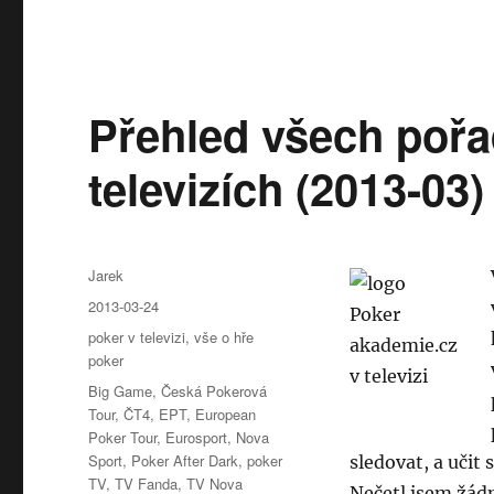
s
názvem
Jak
si
tuto
Přehled všech pořa
neděli
vydělat
televizích (2013-03)
100
tisíc
dolarů
v
pokeru
Autor:
Jarek
Publikováno:
2013-03-24
Rubriky:
poker v televizi
,
vše o hře
poker
Štítky:
Big Game
,
Česká Pokerová
Tour
,
ČT4
,
EPT
,
European
Poker Tour
,
Eurosport
,
Nova
Sport
,
Poker After Dark
,
poker
sledovat, a učit
TV
,
TV Fanda
,
TV Nova
Nečetl jsem žádn