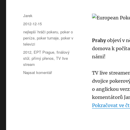
Autor:
Jarek
Publikováno:
2012-12-15
Rubriky:
nejlepší hráči pokeru
,
poker o
peníze
,
poker turnaje
,
poker v
Prahy
objeví v n
televizi
domova k počíta
Štítky:
2012
,
EPT Prague
,
finálový
námi!
stůl
,
přímý přenos
,
TV live
stream
pro
Napsat komentář
TV live streame
text
dvojice pokerov
s
o anglickou ver
názvem
Přímý
komentátorů Jam
přenos
Pokračovat ve čt
z
EPT
Praha
2012