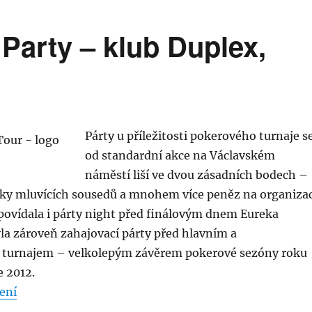
Party – klub Duplex,
Párty u příležitosti pokerového turnaje s
od standardní akce na Václavském
náměstí liší ve dvou zásadních bodech –
ky mluvících sousedů a mnohem více peněz na organizac
povídala i párty night před finálovým dnem Eureka
yla zároveň zahajovací párty před hlavním a
 turnajem – velkolepým závěrem pokerové sezóny roku
e 2012.
„PokerStars Players Party – klub Duplex, Praha“
ení