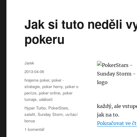
Davidoff
The
Game
Jak si tuto neděli v
pokeru
Autor:
Jarek
Publikováno:
2013-04-06
Rubriky:
hrajeme poker
,
poker -
strategie
,
poker herny
,
poker o
peníze
,
poker online
,
poker
turnaje
,
události
každý, ale vstup
Štítky:
Hyper Turbo
,
PokerStars
,
satelit
,
Sunday Storm
,
uvítací
jak na to.
bonus
Pokračovat ve čt
u
1 komentář
textu