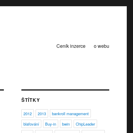
Ceník inzerce
o webu
ŠTÍTKY
2012
2013
bankroll management
blafování
Buy-in
bwin
ChipLeader