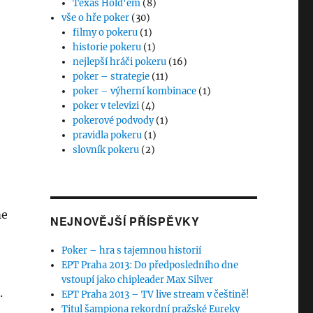
Texas Hold'em
(8)
vše o hře poker
(30)
filmy o pokeru
(1)
historie pokeru
(1)
nejlepší hráči pokeru
(16)
poker – strategie
(11)
poker – výherní kombinace
(1)
poker v televizi
(4)
pokerové podvody
(1)
pravidla pokeru
(1)
slovník pokeru
(2)
me
NEJNOVĚJŠÍ PŘÍSPĚVKY
Poker – hra s tajemnou historií
EPT Praha 2013: Do předposledního dne
vstoupí jako chipleader Max Silver
.
EPT Praha 2013 – TV live stream v češtině!
Titul šampiona rekordní pražské Eureky