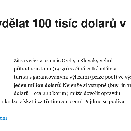
ydělat 100 tisíc dolarů v
Zítra večer v pro nás Čechy a Slováky velmi
příhodnou dobu (19:30) začíná velká událost –
turnaj s garantovanými výhrami (prize pool) ve vý
jeden milion dolarů!
Nejenže si vstupné (buy-in 1
dolarů = cca 220 korun) může dovolit opravdu
enku lze získat i za třetinovou cenu! Pojďme se podívat,
„Jak si tuto neděli vydělat 100 tisíc dolarů v pokeru“
ení