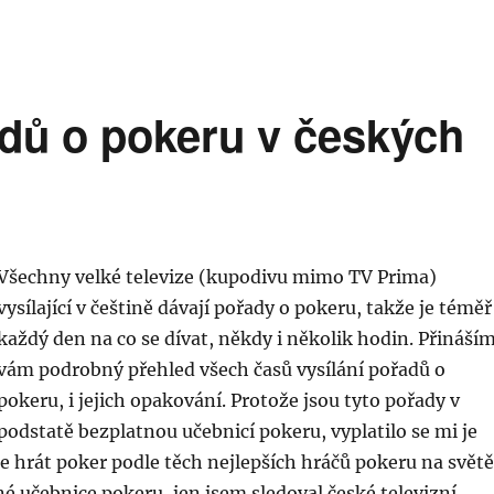
dů o pokeru v českých
Všechny velké televize (kupodivu mimo TV Prima)
vysílající v češtině dávají pořady o pokeru, takže je téměř
každý den na co se dívat, někdy i několik hodin. Přináší
vám podrobný přehled všech časů vysílání pořadů o
pokeru, i jejich opakování. Protože jsou tyto pořady v
podstatě bezplatnou učebnicí pokeru, vyplatilo se mi je
 se hrát poker podle těch nejlepších hráčů pokeru na světě
é učebnice pokeru, jen jsem sledoval české televizní