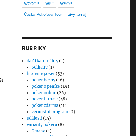
WCOOP
WPT
WSOP
Česká Pokerová Tour
živý turnaj
RUBRIKY
další karetní hry
(1)
Solitaire
(1)
hrajeme poker
(53)
ši
poker herny
(16)
poker o peníze
(45)
1
poker online
(26)
poker turnaje
(48)
poker zdarma
(11)
věrnostní program
(2)
události
(15)
varianty pokeru
(8)
Omaha
(1)