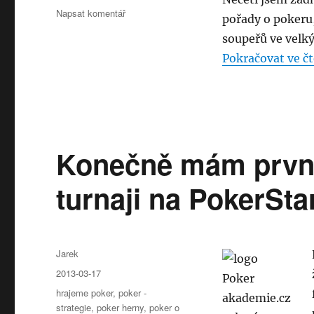
pro
Napsat komentář
pořady o pokeru,
text
soupeřů ve velk
s
názvem
Pokračovat ve čt
Přehled
všech
pořadů
o
pokeru
v
Konečně mám první
českých
televizích
turnaji na PokerSta
(2013-
03)
Autor:
Jarek
Publikováno:
2013-03-17
Rubriky:
hrajeme poker
,
poker -
strategie
,
poker herny
,
poker o