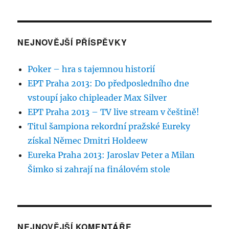
NEJNOVĚJŠÍ PŘÍSPĚVKY
Poker – hra s tajemnou historií
EPT Praha 2013: Do předposledního dne
vstoupí jako chipleader Max Silver
EPT Praha 2013 – TV live stream v češtině!
Titul šampiona rekordní pražské Eureky
získal Němec Dmitri Holdeew
Eureka Praha 2013: Jaroslav Peter a Milan
Šimko si zahrají na finálovém stole
NEJNOVĚJŠÍ KOMENTÁŘE