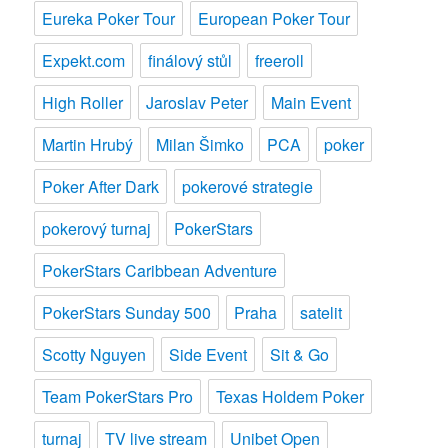
Eureka Poker Tour
European Poker Tour
Expekt.com
finálový stůl
freeroll
High Roller
Jaroslav Peter
Main Event
Martin Hrubý
Milan Šimko
PCA
poker
Poker After Dark
pokerové strategie
pokerový turnaj
PokerStars
PokerStars Caribbean Adventure
PokerStars Sunday 500
Praha
satelit
Scotty Nguyen
Side Event
Sit & Go
Team PokerStars Pro
Texas Holdem Poker
turnaj
TV live stream
Unibet Open