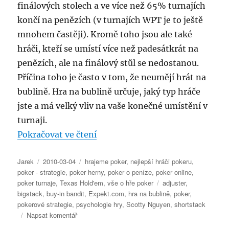
finálových stolech a ve více než 65% turnajích
končí na penězích (v turnajích WPT je to ještě
mnohem častěji). Kromě toho jsou ale také
hráči, kteří se umístí více než padesátkrát na
penězích, ale na finálový stůl se nedostanou.
Příčina toho je často v tom, že neumějí hrát na
bublině. Hra na bublině určuje, jaký typ hráče
jste a má velký vliv na vaše konečné umístění v
turnaji.
„Scotty Nguyen – hra na bublin
Pokračovat ve čtení
Autor:
Publikováno:
Rubriky:
Jarek
2010-03-04
hrajeme poker
,
nejlepší hráči pokeru
,
poker - strategie
,
poker herny
,
poker o peníze
,
poker online
,
Štítky:
poker turnaje
,
Texas Hold'em
,
vše o hře poker
adjuster
,
bigstack
,
buy-in bandit
,
Expekt.com
,
hra na bublině
,
poker
,
pokerové strategie
,
psychologie hry
,
Scotty Nguyen
,
shortstack
pro
Napsat komentář
text