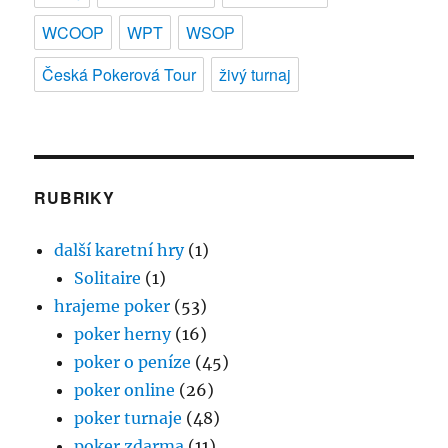
WCOOP
WPT
WSOP
Česká Pokerová Tour
živý turnaj
RUBRIKY
další karetní hry
(1)
Solitaire
(1)
hrajeme poker
(53)
poker herny
(16)
poker o peníze
(45)
poker online
(26)
poker turnaje
(48)
poker zdarma
(11)