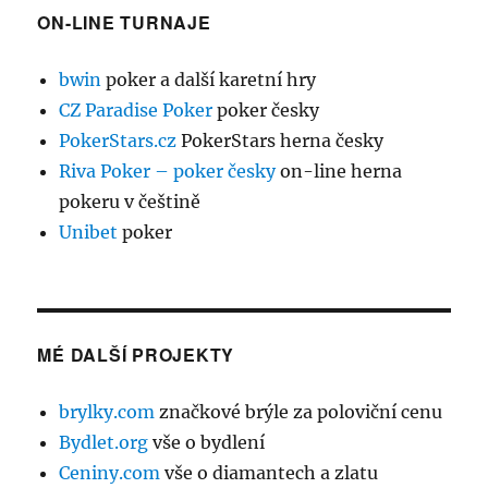
ON-LINE TURNAJE
bwin
poker a další karetní hry
CZ Paradise Poker
poker česky
PokerStars.cz
PokerStars herna česky
Riva Poker – poker česky
on-line herna
pokeru v češtině
Unibet
poker
MÉ DALŠÍ PROJEKTY
brylky.com
značkové brýle za poloviční cenu
Bydlet.org
vše o bydlení
Ceniny.com
vše o diamantech a zlatu